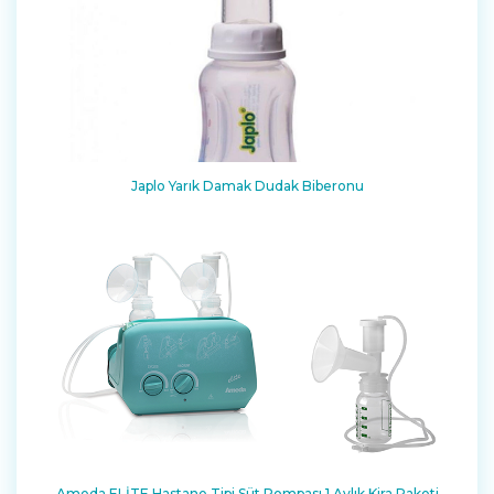
Japlo Yarık Damak Dudak Biberonu
Ameda ELİTE Hastane Tipi Süt Pompası 1 Aylık Kira Paketi