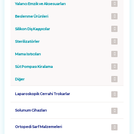
Yalancı Emzik ve Aksesuarları
Beslenme Ürünleri
Silikon Diş Kaşıyıcılar
Sterilizatörler
Mama Isıtıcıları
Süt Pompası Kiralama
Diğer
Laparoskopik Cerrahi Trokarlar
Solunum Cihazları
CPAP Cihazları
AUTO CPAP Cihazları
BiPAP Cihazları
BiPAPST Cihazları
AUTO BiPAP Cihazları
AVAPS Cihazları
ASV Cihazları
Oksimetreler
Maskeler
Taşınabilir Oksijen Konsantratörleri
Manometreler
Ortopedi Sarf Malzemeleri