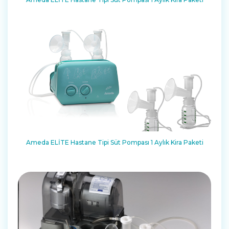
Ameda ELİTE Hastane Tipi Süt Pompası 1 Aylık Kira Paketi