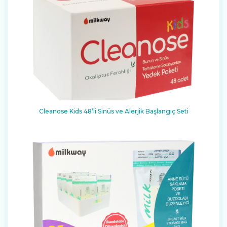
Cleanose Kids 48’li Sinüs ve Alerjik Başlangıç Seti