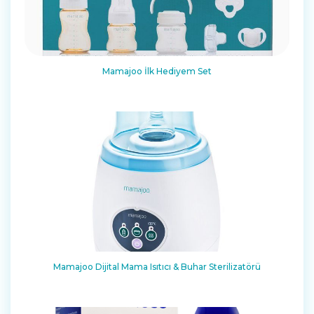
Mamajoo İlk Hediyem Set
Mamajoo Dijital Mama Isıtıcı & Buhar Sterilizatörü